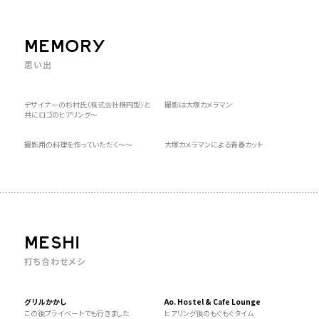
MEMORY
思い出
デザイナーの杉村氏（株式会社楕円型）と
撮影は大塚カメラマン
共にロゴのヒアリング〜
撮影用の料理を作っていただく〜〜
大塚カメラマンによる青春カット
MESHI
打ち合わせメシ
グリルかかし
Ao. Hostel & Cafe Lounge
この後プライベートでも行きました
ヒアリング後のもぐもぐタイム