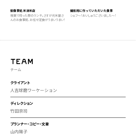
御食事処 米津米店
撮影用に作っていただいた食事
視察で伺った際のランチ。さすが元米屋さ
シェフ〜！おいしゅうございました〜！
んのお食事処、お任せ定食がうまいうまい！
TEAM
チーム
クライアント
人吉球磨ワーケーション
ディレクション
竹田京司
プランナー・コピー・文章
山内陽子