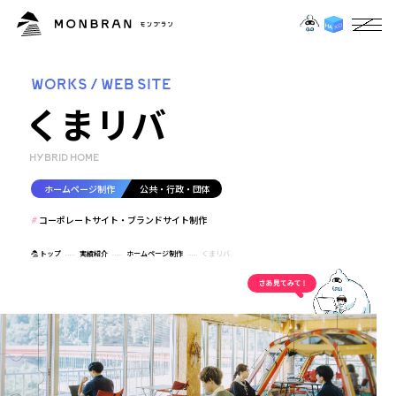
WORKS / WEB SITE
くまリバ
HYBRID HOME
ホームページ制作
公共・行政・団体
コーポレートサイト・ブランドサイト制作
トップ
実績紹介
ホームページ制作
くまリバ