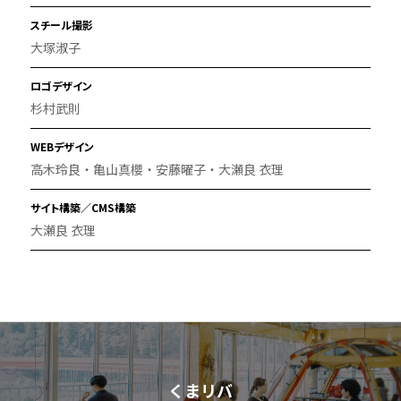
スチール撮影
大塚淑子
ロゴデザイン
杉村武則
WEBデザイン
高木玲良・亀山真櫻・安藤曜子・大瀬良 衣理
サイト構築／CMS構築
大瀬良 衣理
くまリバ