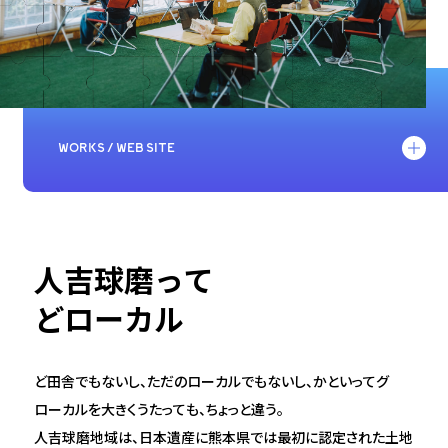
WORKS / WEB SITE
コーポレートサイト・ブランドサイト制作
ロゴ（CI・CV制作）制作
人吉球磨って
どローカル
思い出
打ち合わせメシ
ど田舎でもないし、ただのローカルでもないし、かといってグ
チーム
ローカルを大きくうたっても、ちょっと違う。
人吉球磨地域は、日本遺産に熊本県では最初に認定された土地