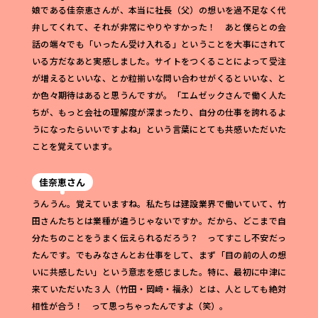
娘である佳奈恵さんが、本当に社長（父）の想いを過不足なく代
弁してくれて、それが非常にやりやすかった！ あと僕らとの会
話の端々でも「いったん受け入れる」ということを大事にされて
いる方だなあと実感しました。サイトをつくることによって受注
が増えるといいな、とか粒揃いな問い合わせがくるといいな、と
か色々期待はあると思うんですが。「エムゼックさんで働く人た
ちが、もっと会社の理解度が深まったり、自分の仕事を誇れるよ
うになったらいいですよね」という言葉にとても共感いただいた
ことを覚えています。
佳奈恵さん
うんうん。覚えていますね。私たちは建設業界で働いていて、竹
田さんたちとは業種が違うじゃないですか。だから、どこまで自
分たちのことをうまく伝えられるだろう？ ってすこし不安だっ
たんです。でもみなさんとお仕事をして、まず「目の前の人の想
いに共感したい」という意志を感じました。特に、最初に中津に
来ていただいた３人（竹田・岡崎・福永）とは、人としても絶対
相性が合う！ って思っちゃったんですよ（笑）。