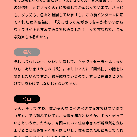
の発信も「えむぜっくん」に擬態してがんばっています。ハッピ
も、グッズも、色々と展開していますし、この前インターンに来
てくれた女子高生に、「えむぜっくんがめっちゃかわいいから
ウェブサイトもすみずみまで読みました！」って言われて、こん
な効果もあるのかと。
福永
それはうれしい…。かわいい顔して、キャラクター設計はしっか
りしてありますからね（笑）。あとお２人に「関係性」の話をお
聞きしたいんですが、県が離れているので、ずっと連絡をとり続
けているわけではないじゃないですか。
竹田
うん、そうですね。僕がそんなにベタベタする方ではないので
（笑）。でも離れていても、大事な存在というか。ずっと想って
いるというか。だから、今回みたいに佳奈恵さんが新事業を立ち
上げることもめちゃくちゃ嬉しいし、僕らにまた相談をしてくれ