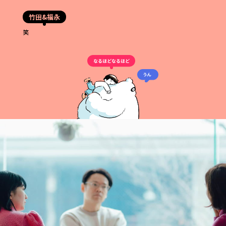
竹田&福永
笑