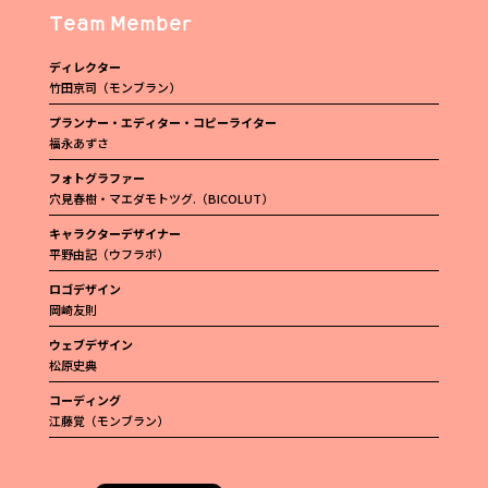
Team Member
ディレクター
竹田京司（モンブラン）
プランナー・エディター・コピーライター
福永あずさ
フォトグラファー
穴見春樹・マエダモトツグ.（BICOLUT）
キャラクターデザイナー
平野由記（ウフラボ）
ロゴデザイン
岡崎友則
ウェブデザイン
松原史典
コーディング
江藤覚（モンブラン）