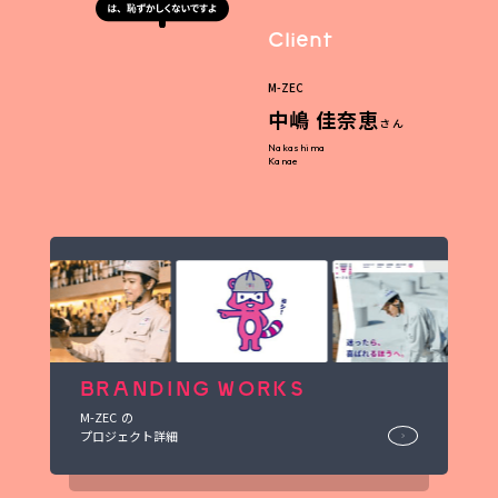
Client
M-ZEC
中嶋 佳奈恵
さん
Nakashima
Kanae
BRANDING WORKS
M-ZEC
の
プロジェクト詳細