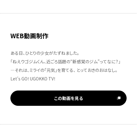
WEB動画制作
ある日、ひとりの少女がたずねました。
「ねえウゴジムくん、近ごろ話題の“新感覚のジム”ってなに？」
―それは、ミライの「元気」を育てる、 とっておきのおはなし。
Let’s GO！UGOKKO TV！
この動画を見る