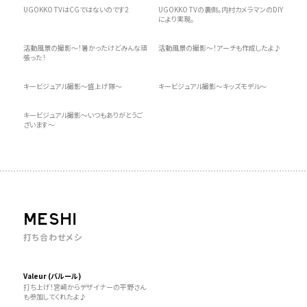
UGOKKO TVはCGではないのです2
UGOKKO TVの裏側。内村カメラマンのDIY
により実現。
活動風景の撮影〜！暑かったけどみんな頑
活動風景の撮影〜！アーチも作成したよ♪
張った！
キービジュアル撮影〜盛上げ隊〜
キービジュアル撮影〜キッズモデル〜
キービジュアル撮影〜いつもありがとうご
ざいます〜
MESHI
打ち合わせメシ
Valeur (バルール)
打ち上げ！宮崎からデザイナーの平野さん
も参加してくれたよ♪