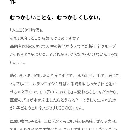
作
むつかしいことを、むつかしくしない。
「人生100年時代」。
その100年、どこから数えはじめますか？
高齢者医療の現場で人生の後半を支えてきた桜十字グループ
が、あるとき気づいた。子どもから、やらなきゃいけないんじゃな
いか、と。
動く。食べる。眠る。あたりまえすぎて、つい後回しにしてしまうこ
と。でも、ゴールデンエイジと呼ばれる時期にしっかり体を動か
せるかどうかで、その子の「これから」は変わるらしい。だったら、
医療のプロが本気を出したらどうなる？ そうして生まれたの
が、子どもウェルネスジム「UGOKKO」です。
医療。教育。子ども。エビデンスも、想いも、信頼も、ぜんぶ大事。
でも、それをそのまま並べたら、きっと誰もわくわくしない。だか