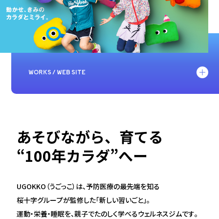
WORKS / WEB SITE
コーポレートサイト・ブランドサイト制作
ロゴ（CI・CV制作）制作
あそびながら、育てる
イラスト・キャラクター制作
“100年カラダ”へー
ぬいぐるみ・パペット制作
WEB動画制作
UGOKKO（うごっこ）は、予防医療の最先端を知る
桜十字グループが監修した「新しい習いごと」。
運動・栄養・睡眠を、親子でたのしく学べるウェルネスジムです。