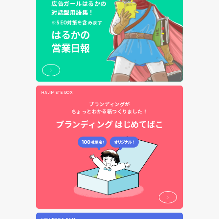
広告ガールはるかの
対話型用語集！
※SEO対策を含みます
はるかの
営業日報
HAJIMETE BOX
ブランディングが
ちょっとわかる箱つくりました！
ブランディング
はじめてばこ