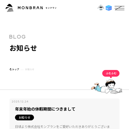
B
L
O
G
お
知
ら
せ
トップ
お知らせ
2025.12.24
年末年始の休暇期間につきまして
お知らせ
日頃より株式会社モンブランをご愛好いただきありがとうございま