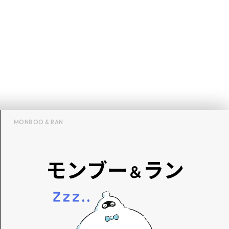
MONBOO & RAN
モンブー
ラン
＆