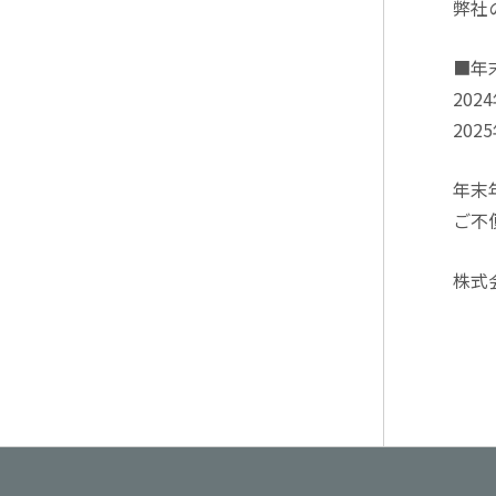
弊社
■年
202
20
年末
ご不
株式