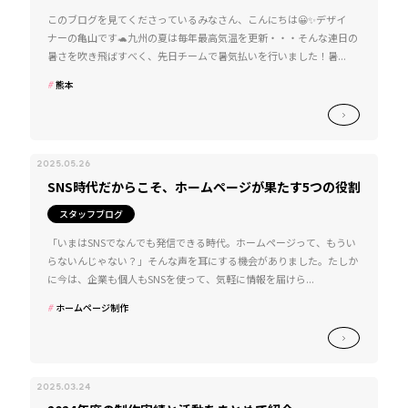
このブログを見てくださっているみなさん、こんにちは😀✨デザイ
ナーの亀山です🐢九州の夏は毎年最高気温を更新・・・そんな連日の
暑さを吹き飛ばすべく、先日チームで暑気払いを行いました！暑...
熊本
2025.05.26
SNS時代だからこそ、ホームページが果たす5つの役割
スタッフブログ
「いまはSNSでなんでも発信できる時代。ホームページって、もうい
らないんじゃない？」そんな声を耳にする機会がありました。たしか
に今は、企業も個人もSNSを使って、気軽に情報を届けら...
ホームページ制作
2025.03.24