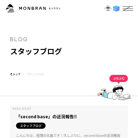
B
L
O
G
ス
タ
ッ
フ
ブ
ロ
グ
トップ
スタッフブログ
2026.03.03
「second base」の近況報告‼
スタッフブログ
こんにちは、経理の北島です！久しぶりに、second baseの近況報告