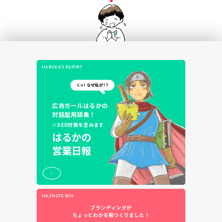
HARUKA’S REPORT
広告ガールはるかの
対話型用語集！
※SEO対策を含みます
はるかの
営業日報
HAJIMETE BOX
ブランディングが
ちょっとわかる箱つくりました！