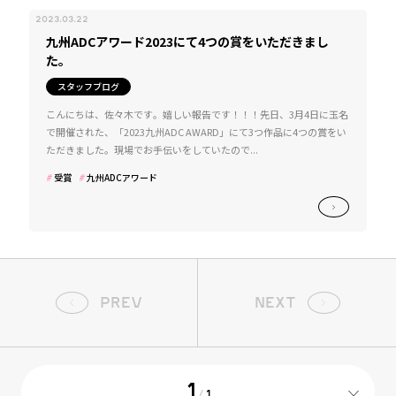
2023.03.22
九州ADCアワード2023にて4つの賞をいただきまし
た。
スタッフブログ
こんにちは、佐々木です。嬉しい報告です！！！先日、3月4日に玉名
で開催された、「2023九州ADC AWARD」にて3つ作品に4つの賞をい
ただきました。現場でお手伝いをしていたので...
受賞
九州ADCアワード
PREV
NEXT
1
/
1