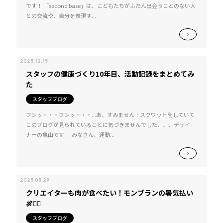
です！ 「second base」は、こどもたちがふだん出会うことのない人
との交流や、自分を表現す...
2025.12.15
スタッフの健康づくり10年目、活動記録をまとめてみ
た
スタッフブログ
フンッ・・・フンッ・・・...あ、すみません！スクワットをしていて
このブログが見られていることに気づきませんでした、、、デザイ
ナーの亀山です！ みなさん、運動...
2025.08.29
クリエイターも肉が食べたい！モンブランの暑気払い
🍖❤️‍🔥
スタッフブログ