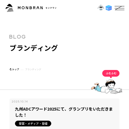
B
L
O
G
ブ
ラ
ン
デ
ィ
ン
グ
トップ
ブランディング
2025.10.14
九州ADCアワード2025にて、グランプリをいただきま
した！
受賞・メディア・登壇