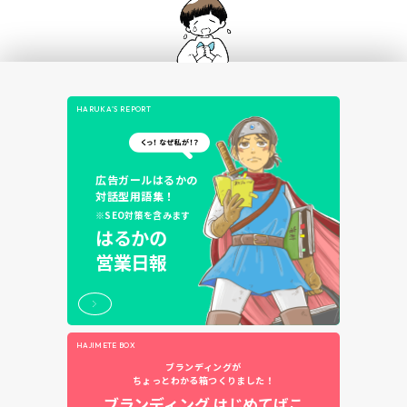
HARUKA’S REPORT
広告ガールはるかの
対話型用語集！
※SEO対策を含みます
はるかの
営業日報
HAJIMETE BOX
ブランディングが
ちょっとわかる箱つくりました！
ブランディング
はじめてばこ