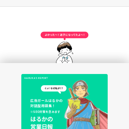
HARUKA’S REPORT
広告ガールはるかの
対話型用語集！
※SEO対策を含みます
はるかの
営業日報