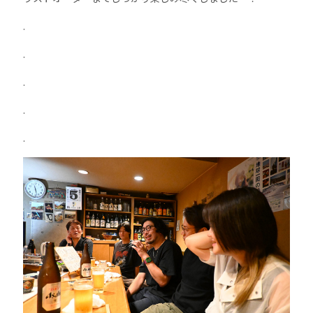
.
.
.
.
.