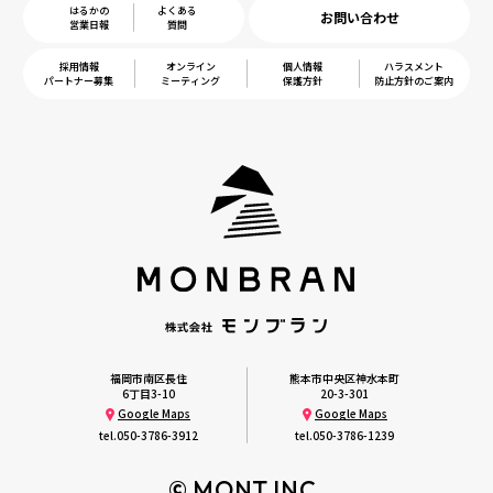
はるかの
よくある
お問い合わせ
営業日報
質問
採用情報
オンライン
個人情報
ハラスメント
パートナー募集
ミーティング
保護方針
防止方針のご案内
福岡市南区長住
熊本市中央区神水本町
6丁目3-10
20-3-301
Google Maps
Google Maps
tel.
050-3786-3912
tel.
050-3786-1239
© MONT INC.