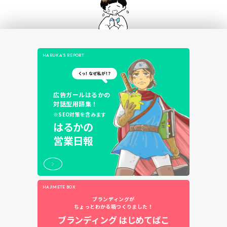
HARUKA’S REPORT
広告ガールはるかの
対話型用語集！
※SEO対策を含みます
はるかの
営業日報
HAJIMETE BOX
ブランディングが
ちょっとわかる箱つくりました！
ブランディング
はじめてばこ