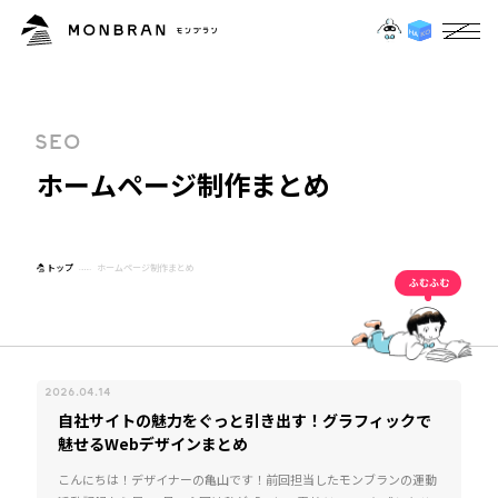
S
E
O
ホ
ー
ム
ペ
ー
ジ
制
作
ま
と
め
トップ
ホームページ制作まとめ
2026.04.14
自社サイトの魅力をぐっと引き出す！グラフィックで
魅せるWebデザインまとめ
こんにちは！デザイナーの亀山です！前回担当したモンブランの運動