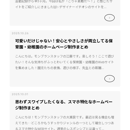
活動記録から早3ヶ月。今回は私が「こりゃ素敵だ〜！」と感じたサ
イトをご紹介しにきました🙌✨デザイナーイチオシのサイトを...
2025.10.26
可愛いだけじゃない！安心とやさしさが両立してる保
育園・幼稚園のホームページ制作まとめ
こんにちは。モンブランスタッフの江藤です。楽しそう！ここで遊び
たい！そんな気持ちがふっとわいてくる保育園・幼稚園のWebサイト
を集めました！園児たちの表情、遊びの様子、先生との距離...
2025.10.01
思わずスワイプしたくなる、スマホ特化なホームペー
ジ制作まとめ
こんにちは！モンブランスタッフの大瀬良です。最近は見る機会も増
えてきた‥どころかもうすっかりジャンルの一つとして確立しつつあ
るスマホ特化なWEBサイト。通常のレスポンシブとは違って...