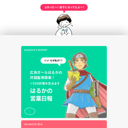
HARUKA’S REPORT
広告ガールはるかの
対話型用語集！
※SEO対策を含みます
はるかの
営業日報
HAJIMETE BOX