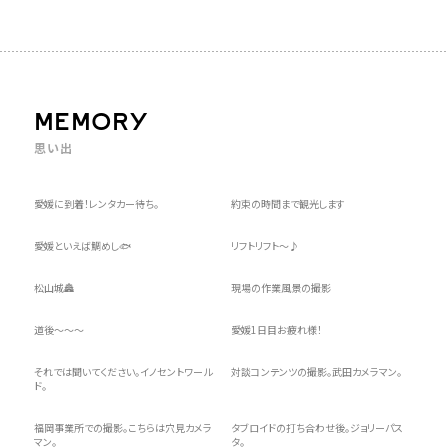
MEMORY
思い出
愛媛に到着！レンタカー待ち。
約束の時間まで観光します
愛媛といえば鯛めし🐟️
リフトリフト〜♪
松山城🏯
現場の作業風景の撮影
道後〜〜〜
愛媛1日目お疲れ様！
それでは聞いてください。イノセントワール
対談コンテンツの撮影。武田カメラマン。
ド。
福岡事業所での撮影。こちらは穴見カメラ
タブロイドの打ち合わせ後。ジョリーパス
マン。
タ。