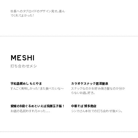
社長へのタブロイドのデザイン見せ。喜ん
でくれてよかった！
MESHI
打ち合わせメシ
宇和島鯛めし もとやま
カラオケスナック居酒屋泉
すんごく美味しかった！また食べたいな〜
スナックなのかお好み焼き屋なのか分か
らないお店。好き。
愛媛のB級ぐるめといえば焼豚玉子飯！
中華そば 博多商店
お店の名前わすれちゃった、、、
シンカさん本社での打ち合わせ後メシ。