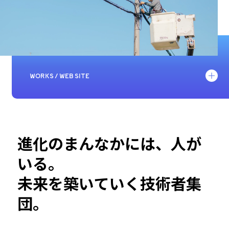
WORKS / WEB SITE
コーポレートサイト・ブランドサイト制作
プロモーションビデオ制作
進化のまんなかには、人が
イラスト・キャラクター制作
いる。
漫画制作
未来を築いていく技術者集
パンフレット・会社案内・リーフレット制作
団。
その他