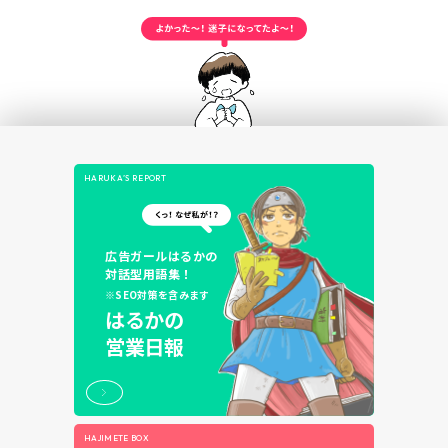
HARUKA’S REPORT
広告ガールはるかの
対話型用語集！
※SEO対策を含みます
はるかの
営業日報
HAJIMETE BOX