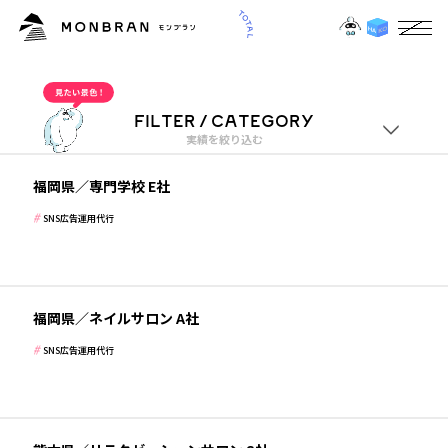
OUR WORKS
7
CATEGORY
“”実績一覧
SNS広告運用代行
FILTER / CATEGORY
実績を絞り込む
月間予約数３０件以上
学校・保育・教育
福岡県／専門学校 E社
業種
SNS広告運用代行
すべて
7日間で求人問い合わせ５件
美容・健康・化粧品
ジャンル
福岡県／ネイルサロン A社
すべて
SNS広告運用代行
毎月youtube経由で５ー１０名の新規獲得
美容・健康・化粧品