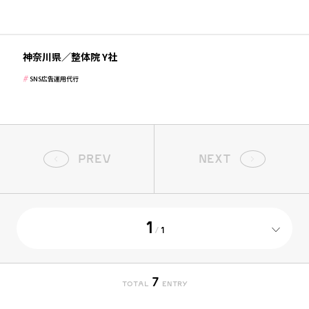
低予算で毎月youtube経由で５ー１０名の新規
獲得
病院・クリニック・医療
神奈川県／整体院 Y社
SNS広告運用代行
PREV
NEXT
1
/
1
7
TOTAL
ENTRY