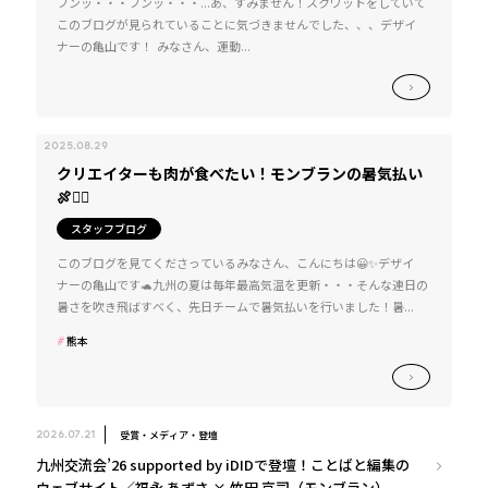
フンッ・・・フンッ・・・...あ、すみません！スクワットをしていて
このブログが見られていることに気づきませんでした、、、デザイ
ナーの亀山です！ みなさん、運動...
2025.08.29
クリエイターも肉が食べたい！モンブランの暑気払い
🍖❤️‍🔥
スタッフブログ
このブログを見てくださっているみなさん、こんにちは😀✨デザイ
ナーの亀山です🐢九州の夏は毎年最高気温を更新・・・そんな連日の
暑さを吹き飛ばすべく、先日チームで暑気払いを行いました！暑...
熊本
受賞・メディア・登壇
2026.07.21
九州交流会’26 supported by iDIDで登壇！ことばと編集の
ウェブサイト／福永 あずさ × 竹田 京司（モンブラン）