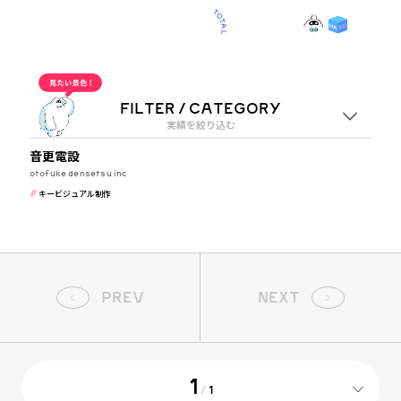
OUR WORKS
1
CATEGORY
“”実績一覧
キービジュアル制作
FILTER / CATEGORY
実績を絞り込む
メーカー・製造業
音更電設
業種
otofuke densetsu inc
キービジュアル制作
すべて
メーカー・製造業
ジャンル
PREV
NEXT
1
/
1