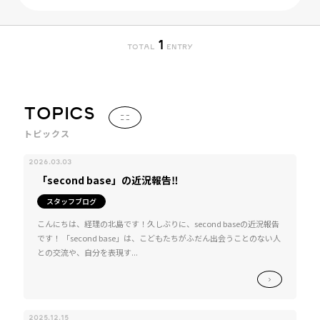
1
TOTAL
ENTRY
TOPICS
トピックス
2026.03.03
「second base」の近況報告‼
スタッフブログ
こんにちは、経理の北島です！久しぶりに、second baseの近況報告
です！ 「second base」は、こどもたちがふだん出会うことのない人
との交流や、自分を表現す...
2025.12.15