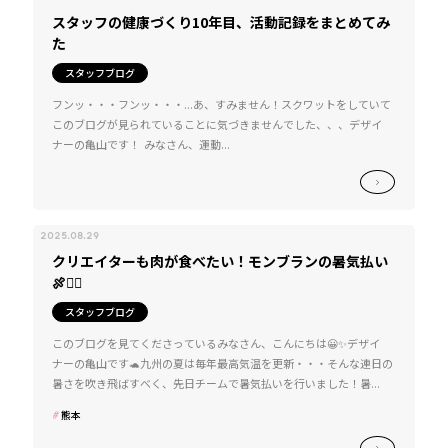
スタッフの健康づくり10年目、活動記録をまとめてみ
た
スタッフブログ
フンッ・・・フンッ・・・...あ、すみません！スクワットをしていて
このブログが見られていることに気づきませんでした、、、デザイ
ナーの亀山です！ みなさん、運動...
2025.08.29
クリエイターも肉が食べたい！モンブランの暑気払い
🍖❤️‍🔥
スタッフブログ
このブログを見てくださっているみなさん、こんにちは😀✨デザイ
ナーの亀山です🐢九州の夏は毎年最高気温を更新・・・そんな連日の
暑さを吹き飛ばすべく、先日チームで暑気払いを行いました！暑...
熊本