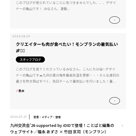
このブログが見られていることに気づきませんでした、、、デザイ
ナーの亀山です！ みなさん、運動...
2025.08.29
クリエイターも肉が食べたい！モンブランの暑気払い
🍖❤️‍🔥
スタッフブログ
このブログを見てくださっているみなさん、こんにちは😀✨デザイ
ナーの亀山です🐢九州の夏は毎年最高気温を更新・・・そんな連日の
暑さを吹き飛ばすべく、先日チームで暑気払いを行いました！暑...
熊本
受賞・メディア・登壇
2026.07.21
九州交流会’26 supported by iDIDで登壇！ことばと編集の
ウェブサイト／福永 あずさ × 竹田 京司（モンブラン）