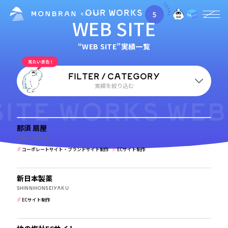
OUR WORKS
5
CATEGORY
WEB SITE
ECサイト制作
“WEB SITE”実績一覧
FILTER / CATEGORY
実績を絞り込む
ITE WORKS WEBS
食品・飲食
業種
那須 扇屋
すべて
学校・保育・教育
建築・住宅・不動産
nasu-ougiya
コーポレートサイト・ブランドサイト制作
ECサイト制作
病院・クリニック・医療
介護・福祉
食品・飲食
メーカー・製造業
メーカー・製造業
ホテル・旅館・ゲストハウス
新日本製薬
公共・行政・団体
農園・牧場
美容・健康・化粧品
SHINNIHONSEIYAKU
ECサイト制作
税理士・法律事務所
IT・WEBマガジン・制作会社
美容・健康・化粧品
その他