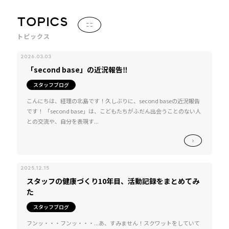
TOPICS
トピックス
2026.03.03
「second base」の近況報告‼
スタッフブログ
こんにちは、経理の北島です！久しぶりに、second baseの近況報告
です！ 「second base」は、こどもたちがふだん出会うことのない人
との交流や、自分を表現す...
2025.12.15
スタッフの健康づくり10年目、活動記録をまとめてみ
た
スタッフブログ
フンッ・・・フンッ・・・...あ、すみません！スクワットをしていて