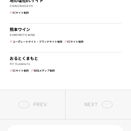
地の塩社ECサイト
CHINOSHIOSYA
ECサイト制作
食品・飲食
ジャンル
熊本ワイン
すべて
コーポレートサイト・ブランドサイト制作
KUMAMOTO WINE
採用サイト制作
ECサイト制作
WEBメディア制作
コーポレートサイト・ブランドサイト制作
ECサイト制作
IT・WEBマガジン・制作会社
おるとくまもと
Alt Kumamoto
ECサイト制作
WEBメディア制作
PREV
NEXT