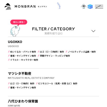
OUR WORKS
5
CATEGORY
“”実績一覧
看板・サインデザイン制作
FILTER / CATEGORY
実績を絞り込む
学校・保育・教育
UGOKKO
業種
UGOKKO
ぬいぐるみ・パペット制作
ロゴ（CI・CV制作）制作
ノベルティグッズ企画・制作
看板・サインデザイン制作
空間デザイン・ラッピング制作
すべて
イラスト・キャラクター制作
建築・住宅・不動産
マツシタ不動産
ジャンル
MATSUSHITA REAL ESTATE COMPANY
すべて
ロゴ（CI・CV制作）制作
ビジネスツール（名刺・封筒 など）制作
看板・サインデザイン制作
学校・保育・教育
八代ひまわり保育園
HIMAWARI