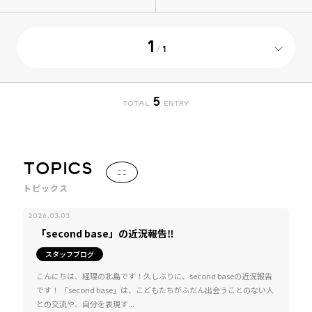
1
/
1
5
TOTAL
ENTRY
TOPICS
トピックス
2026.03.03
「second base」の近況報告‼
スタッフブログ
こんにちは、経理の北島です！久しぶりに、second baseの近況報告
です！ 「second base」は、こどもたちがふだん出会うことのない人
との交流や、自分を表現す...