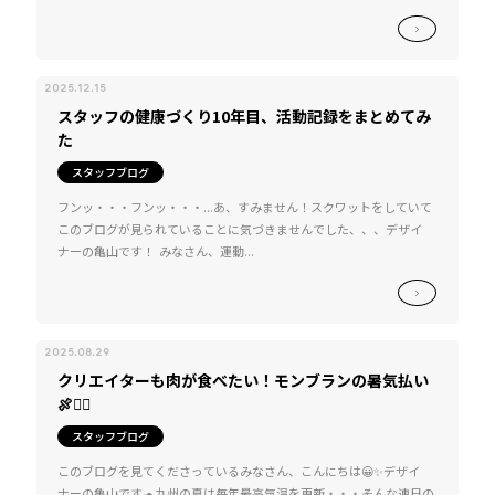
2025.12.15
スタッフの健康づくり10年目、活動記録をまとめてみ
た
スタッフブログ
フンッ・・・フンッ・・・...あ、すみません！スクワットをしていて
このブログが見られていることに気づきませんでした、、、デザイ
ナーの亀山です！ みなさん、運動...
2025.08.29
クリエイターも肉が食べたい！モンブランの暑気払い
🍖❤️‍🔥
スタッフブログ
このブログを見てくださっているみなさん、こんにちは😀✨デザイ
ナーの亀山です🐢九州の夏は毎年最高気温を更新・・・そんな連日の