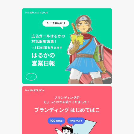
HARUKA’S REPORT
広告ガールはるかの
対話型用語集！
※SEO対策を含みます
はるかの
営業日報
HAJIMETE BOX
ブランディングが
ちょっとわかる箱つくりました！
ブランディング
はじめてばこ