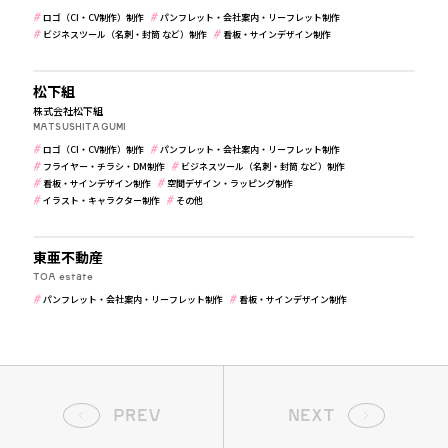
ロゴ（CI・CV制作）制作
パンフレット・会社案内・リーフレット制作
ビジネスツール（名刺・封筒 など）制作
看板・サインデザイン制作
建築・住宅・不動産
松下組
株式会社松下組
MATSUSHITAGUMI
ロゴ（CI・CV制作）制作
パンフレット・会社案内・リーフレット制作
フライヤー・チラシ・DM制作
ビジネスツール（名刺・封筒 など）制作
看板・サインデザイン制作
空間デザイン・ラッピング制作
イラスト・キャラクター制作
その他
建築・住宅・不動産
東亜不動産
TOA estate
パンフレット・会社案内・リーフレット制作
看板・サインデザイン制作
PREV
NEXT