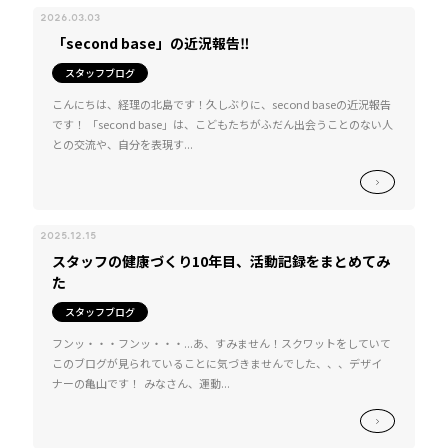
2026.03.03
「second base」の近況報告‼
スタッフブログ
こんにちは、経理の北島です！久しぶりに、second baseの近況報告
です！ 「second base」は、こどもたちがふだん出会うことのない人
との交流や、自分を表現す...
2025.12.15
スタッフの健康づくり10年目、活動記録をまとめてみ
た
スタッフブログ
フンッ・・・フンッ・・・...あ、すみません！スクワットをしていて
このブログが見られていることに気づきませんでした、、、デザイ
ナーの亀山です！ みなさん、運動...