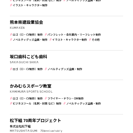
ビジネスツール（名刺・封筒 など）制作
ノベルティグッズ企画・制作
イラスト・キャラクター制作
公共・行政・団体
熊本県建設業協会
KUMAKEN
ロゴ（CI・CV制作）制作
パンフレット・会社案内・リーフレット制作
ノベルティグッズ企画・制作
イラスト・キャラクター制作
その他
病院・クリニック・医療
坂口歯科こども歯科
SAKAGUCHI SHIKA
ロゴ（CI・CV制作）制作
ノベルティグッズ企画・制作
学校・保育・教育
かみむらスポーツ教室
KAMIMURA SPORTS SCHOOL
ロゴ（CI・CV制作）制作
フライヤー・チラシ・DM制作
ビジネスツール（名刺・封筒 など）制作
ノベルティグッズ企画・制作
建築・住宅・不動産
松下組 70周年プロジェクト
株式会社松下組
MATSUSHITAGUMI 70anniversary