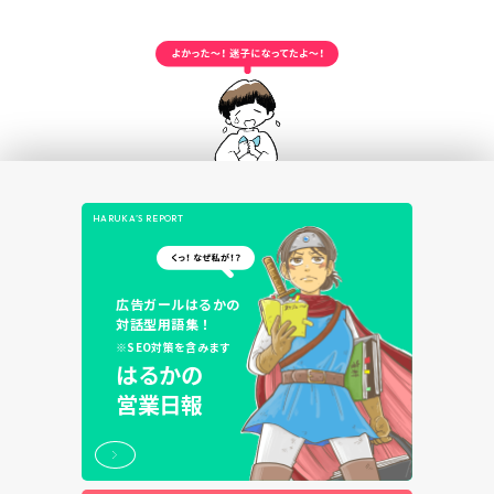
HARUKA’S REPORT
広告ガールはるかの
対話型用語集！
※SEO対策を含みます
はるかの
営業日報