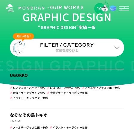
OUR WORKS
10
CATEGORY
GRAPHIC DESIGN
ノベルティグッズ企画・制作
“GRAPHIC DESIGN”実績一覧
FILTER / CATEGORY
実績を絞り込む
SIGN GRAPHIC 
学校・保育・教育
業種
UGOKKO
すべて
学校・保育・教育
建築・住宅・不動産
UGOKKO
ぬいぐるみ・パペット制作
ロゴ（CI・CV制作）制作
ノベルティグッズ企画・制作
病院・クリニック・医療
介護・福祉
食品・飲食
看板・サインデザイン制作
空間デザイン・ラッピング制作
イラスト・キャラクター制作
メーカー・製造業
ホテル・旅館・ゲストハウス
公共・行政・団体
公共・行政・団体
農園・牧場
美容・健康・化粧品
なぞなぞの島トキオ
TOKIO
税理士・法律事務所
IT・WEBマガジン・制作会社
ノベルティグッズ企画・制作
イラスト・キャラクター制作
その他