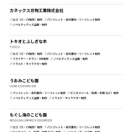
メーカー・製造業
カネックス刃物工業株式会社
ロゴ（CI・CV制作）制作
パンフレット・会社案内・リーフレット制作
ジャンル
ノベルティグッズ企画・制作
その他
すべて
ぬいぐるみ・パペット制作
企画
ロゴ（CI・CV制作）制作
トキオとふしぎな木
TOKIO
パンフレット・会社案内・リーフレット制作
ロゴ（CI・CV制作）制作
パンフレット・会社案内・リーフレット制作
フライヤー・チラシ・DM制作
パッケージデザイン制作
フライヤー・チラシ・DM制作
ノベルティグッズ企画・制作
イラスト・キャラクター制作
ビジネスツール（名刺・封筒 など）制作
学校・保育・教育
ノベルティグッズ企画・制作
看板・サインデザイン制作
うおみこども園
空間デザイン・ラッピング制作
UOMI KODOMO EN
イラスト・キャラクター制作
その他
パンフレット・会社案内・リーフレット制作
ビジネスツール（名刺・封筒 など）制作
ノベルティグッズ企画・制作
イラスト・キャラクター制作
学校・保育・教育
もぐし海のこども園
MOGUSHI UMINO KODOMOEN
ロゴ（CI・CV制作）制作
パンフレット・会社案内・リーフレット制作