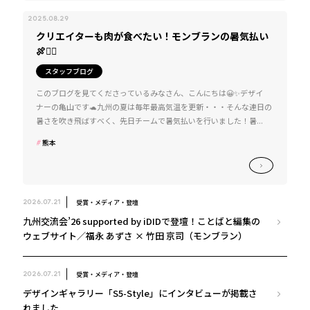
2025.08.29
クリエイターも肉が食べたい！モンブランの暑気払い
🍖❤️‍🔥
スタッフブログ
このブログを見てくださっているみなさん、こんにちは😀✨デザイ
ナーの亀山です🐢九州の夏は毎年最高気温を更新・・・そんな連日の
暑さを吹き飛ばすべく、先日チームで暑気払いを行いました！暑...
熊本
受賞・メディア・登壇
2026.07.21
九州交流会’26 supported by iDIDで登壇！ことばと編集の
ウェブサイト／福永 あずさ × 竹田 京司（モンブラン）
受賞・メディア・登壇
2026.07.21
デザインギャラリー「S5-Style」にインタビューが掲載さ
れました