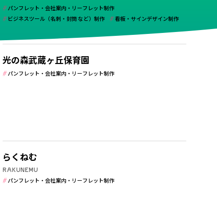
パンフレット・会社案内・リーフレット制作
ビジネスツール（名刺・封筒 など）制作
看板・サインデザイン制作
学校・保育・教育
光の森武蔵ヶ丘保育園
ケージデザイン制作
パンフレット・会社案内・リーフレット制作
インデザイン制作
学校・保育・教育
らくねむ
RAKUNEMU
パンフレット・会社案内・リーフレット制作