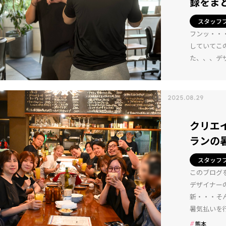
録をま
スタッフ
フンッ・・・
していてこ
た、、、デザ
2025.08.29
クリエ
ランの暑気
スタッフ
このブログ
デザイナー
新・・・そ
暑気払いを行
熊本