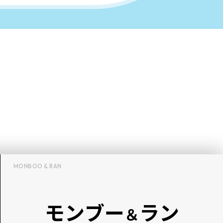
MONBOO & RAN
モンブー
ラン
＆