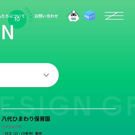
私たちについて
お問い合わせ
KO
HA
10
GN
ESIGN GR
医療
介護・福祉
学校・保育・教育
政・団体
八代ひまわり保育園
ジン・制作会社
HIMAWARI
ロゴ（CI・CV制作）制作