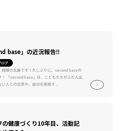
ond base」の近況報告‼
ブログ
経理の北島です！久しぶりに、second baseの
！ 「second base」は、こどもたちがふだん出
い人との交流や、自分を表現す...
フの健康づくり10年目、活動記