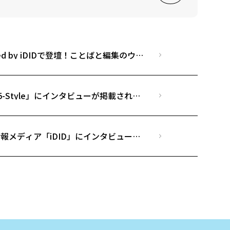
rted by iDIDで登壇！ことばと編集のウェ
× 竹田 京司（モンブラン）
-Style」にインタビューが掲載されま
報メディア「iDID」にインタビューが