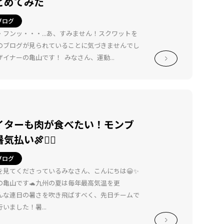
とめてみた
ブログ
フンッ・・・...あ、すみません！スクワットを
のブログが見られていることに気づきませんでし
イナーの亀山です！ みなさん、運動...
イターも肉が食べたい！モンブ
払い🍖❤️‍🔥
ブログ
を見てくださっているみなさん、こんにちは😀✨
の亀山です🐢九州の夏は毎年最高気温を更
んな連日の暑さを吹き飛ばすべく、先日チームで
いました！暑...