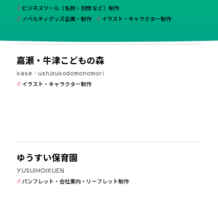
ビジネスツール（名刺・封筒 など）制作
ノベルティグッズ企画・制作
イラスト・キャラクター制作
学校・保育・教育
べて
ぬいぐるみ・パペット制作
企画
ロゴ（CI・CV制作）制作
嘉瀬・牛津こどもの森
ンフレット・会社案内・リーフレット制作
フライヤー・チラシ・DM制作
パッ
kase・ushizukodomonomori
ジネスツール（名刺・封筒 など）制作
ノベルティグッズ企画・制作
看板・サ
イラスト・キャラクター制作
間デザイン・ラッピング制作
イラスト・キャラクター制作
その他
学校・保育・教育
ゆうすい保育園
YUSUIHOIKUEN
パンフレット・会社案内・リーフレット制作