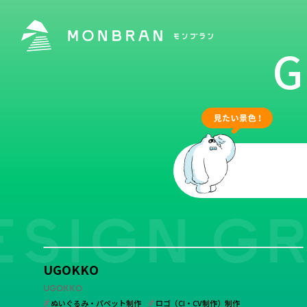
G
SIGN GR
学校・保育・教育
UGOKKO
業種
UGOKKO
ぬいぐるみ・パペット制作
ロゴ（CI・CV制作）制作