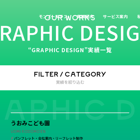
モンブー＆ラン
実績紹介
サービス案内
OUR WORKS
CATEGORY
RAPHIC DESI
学校・保育・教育
“GRAPHIC DESIGN”実績一覧
FILTER / CATEGORY
実績を絞り込む
APHIC D
すべて
学校・保育・教育
建築・住宅・不動産
病院・クリニック・
学校・保育・教育
食品・飲食
メーカー・製造業
ホテル・旅館・ゲストハウス
公共・行
うおみこども園
農園・牧場
美容・健康・化粧品
税理士・法律事務所
IT・WEBマガ
UOMI KODOMO EN
その他
パンフレット・会社案内・リーフレット制作