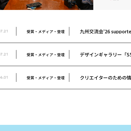
九州交流会’26 suppo
受賞・メディア・登壇
7.21
ブサイト／福永 あずさ 
デザインギャラリー「S5
受賞・メディア・登壇
7.21
した
クリエイターのための情
受賞・メディア・登壇
6.01
掲載されました