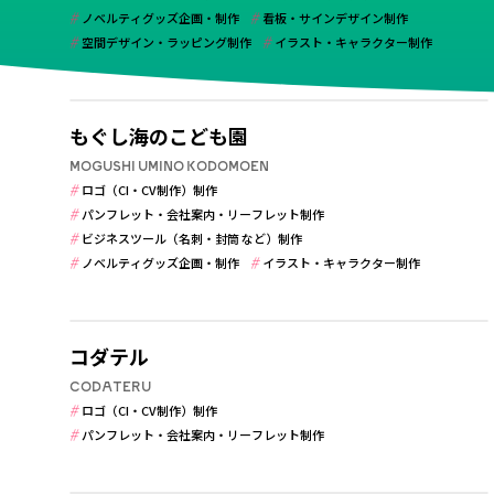
ノベルティグッズ企画・制作
看板・サインデザイン制作
空間デザイン・ラッピング制作
イラスト・キャラクター制作
学校・保育・教育
す
もぐし海のこども園
パ
ジャンル
MOGUSHI UMINO KODOMOEN
ビ
ロゴ（CI・CV制作）制作
空
パンフレット・会社案内・リーフレット制作
ビジネスツール（名刺・封筒 など）制作
ノベルティグッズ企画・制作
イラスト・キャラクター制作
学校・保育・教育
コダテル
CODATERU
ロゴ（CI・CV制作）制作
パンフレット・会社案内・リーフレット制作
学校・保育・教育