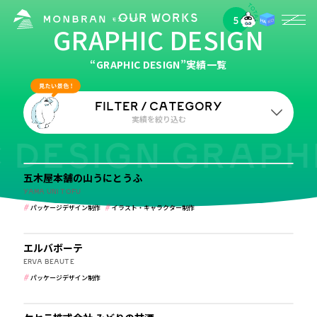
OUR WORKS
5
CATEGORY
GRAPHIC DESIGN
パッケージデザイン制作
“GRAPHIC DESIGN”実績一覧
FILTER / CATEGORY
実績を絞り込む
 DESIGN GRAPHI
食品・飲食
業種
五木屋本舗の山うにとうふ
すべて
学校・保育・教育
建築・住宅・不動産
YAMA UNI TOFU
パッケージデザイン制作
イラスト・キャラクター制作
病院・クリニック・医療
介護・福祉
食品・飲食
美容・健康・化粧品
メーカー・製造業
ホテル・旅館・ゲストハウス
エルバボーテ
公共・行政・団体
農園・牧場
美容・健康・化粧品
ERVA BEAUTE
パッケージデザイン制作
税理士・法律事務所
IT・WEBマガジン・制作会社
食品・飲食
その他