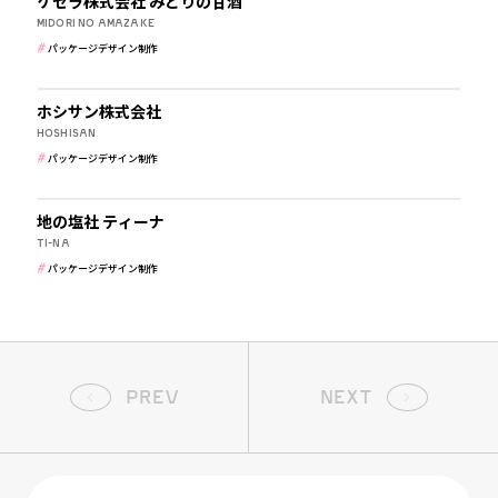
ケセラ株式会社 みどりの甘酒
MIDORI NO AMAZAKE
パッケージデザイン制作
食品・飲食
ジャンル
ホシサン株式会社
すべて
ぬいぐるみ・パペット制作
企画
HOSHISAN
ロゴ（CI・CV制作）制作
パッケージデザイン制作
パンフレット・会社案内・リーフレット制作
美容・健康・化粧品
フライヤー・チラシ・DM制作
パッケージデザイン制作
地の塩社 ティーナ
TI-NA
ビジネスツール（名刺・封筒 など）制作
パッケージデザイン制作
ノベルティグッズ企画・制作
看板・サインデザイン制作
空間デザイン・ラッピング制作
イラスト・キャラクター制作
その他
PREV
NEXT