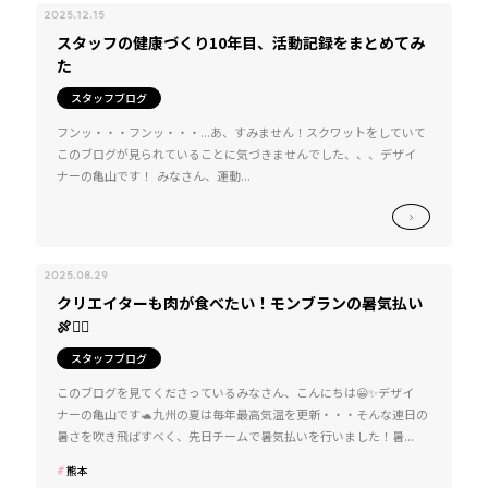
2025.12.15
スタッフの健康づくり10年目、活動記録をまとめてみ
た
スタッフブログ
フンッ・・・フンッ・・・...あ、すみません！スクワットをしていて
このブログが見られていることに気づきませんでした、、、デザイ
ナーの亀山です！ みなさん、運動...
2025.08.29
クリエイターも肉が食べたい！モンブランの暑気払い
🍖❤️‍🔥
スタッフブログ
このブログを見てくださっているみなさん、こんにちは😀✨デザイ
ナーの亀山です🐢九州の夏は毎年最高気温を更新・・・そんな連日の
暑さを吹き飛ばすべく、先日チームで暑気払いを行いました！暑...
熊本