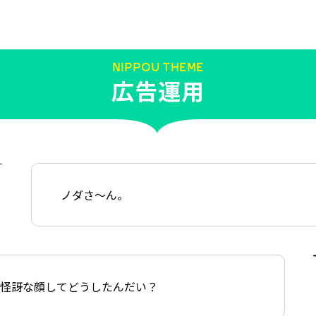
上手に生き残っていく術に長けている。
NIPPOU THEME
広告運用
ノダさ〜ん。
、怪訝な顔してどうしたんだい？