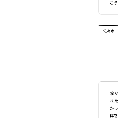
こ
佐々木
確
れ
か
体