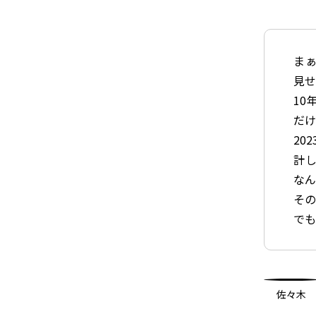
ま
見
10
だ
20
計
な
そ
でも
佐々木