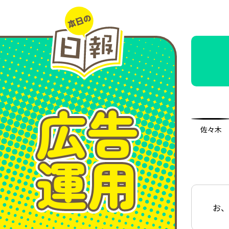
広告
佐々木
運用
お