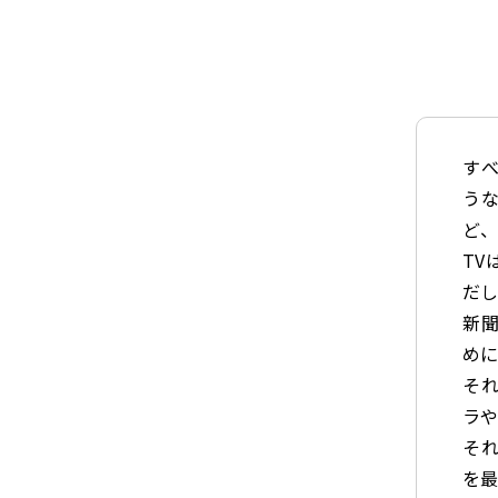
すべ
う
ど
TV
だ
新
め
そ
ラ
そ
を