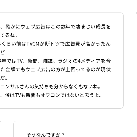
ぁ、確かにウェブ広告はこの数年で凄まじい成長を
せてるね。
年くらい前はTVCMが断トツで広告費が高かったん
けど
23年ではTV、新聞、雑誌、ラジオの4メディアを合
した金額でもウェブ広告の方が上回ってるのが現状
んだ。
のコンサルさんの気持ちも分からなくもないね。
、僕はTVも新聞もオワコンではないと思うよ。
そうなんですか？