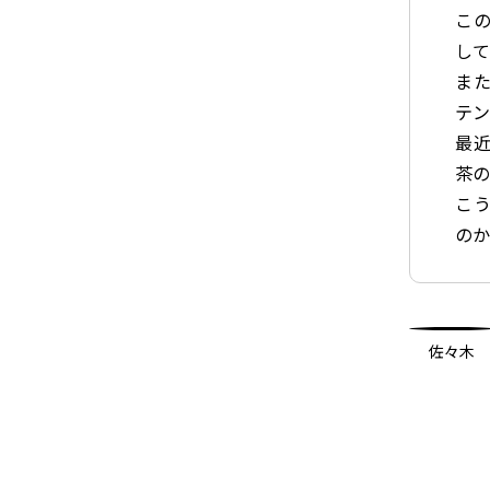
この
し
また
テン
最近
茶の
こう
の
佐々木