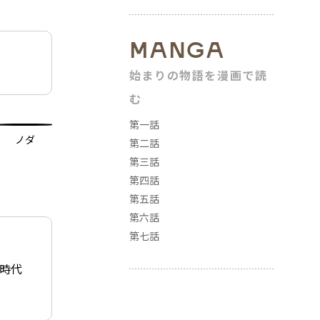
MANGA
始まりの物語を漫画で読
む
第一話
ノダ
第二話
第三話
第四話
第五話
第六話
第七話
時代