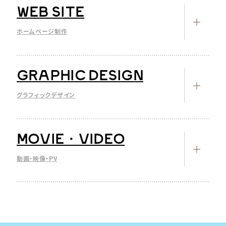
WEB SITE
SNS広告運用代行
ディスプレイ広告運用代行
ホームページ制作
LP・シングルページ制作
コーポレートサイト・ブランドサイト
GRAPHIC DESIGN
採用サイト
ECサイト
グラフィックデザイン
WEBメディア
WEBサイト改修
ロゴ（CI・VI制作）
MOVIE・VIDEO
SEO対策・MEO対策
パンフレット・会社案内・リーフレット
フライヤー・チラシ・DM
動画・映像・PV
パッケージデザイン
ビジネスツール（名刺・封筒 など）
プロモーションビデオ
ノベルティグッズ企画・制作
リクルート採用動画
看板・サインデザイン
WEB動画