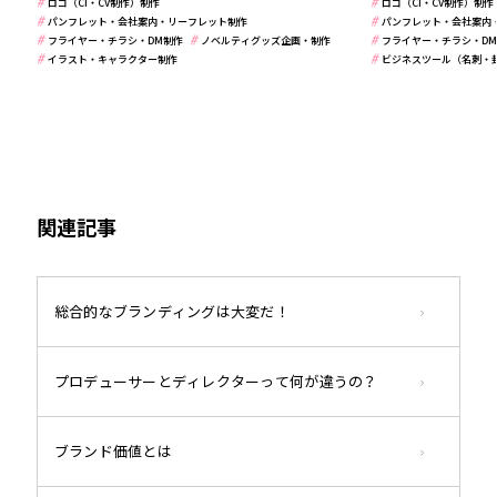
ロゴ（CI・CV制作）制作
ロゴ（CI・CV制作）制作
パンフレット・会社案内・リーフレット制作
パンフレット・会社案内
フライヤー・チラシ・DM制作
ノベルティグッズ企画・制作
フライヤー・チラシ・D
イラスト・キャラクター制作
ビジネスツール（名刺・封
関連記事
総合的なブランディングは大変だ！
プロデューサーとディレクターって何が違うの？
ブランド価値とは