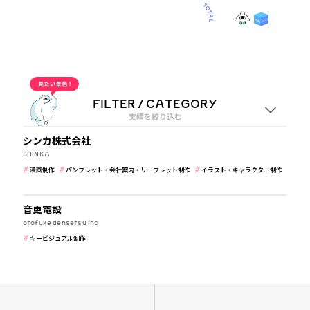
OUR WORKS
2
その他
“OTHERS”実績一覧
FILTER / CATEGORY
実績を絞り込む
メーカー・製造業
シンカ株式会社
業種
SHINKA
漫画制作
パンフレット・会社案内・リーフレット制作
イラスト・キャラクター制作
すべて
メーカー・製造業
メーカー・製造業
音更電設
otofuke densetsu inc
ジャンル
キービジュアル制作
すべて
漫画制作
キービジュアル制作
経営理念策定