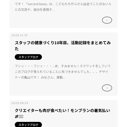
です！ 「second base」は、こどもたちがふだん出会うことのない人
との交流や、自分を表現す...
2025.12.15
スタッフの健康づくり10年目、活動記録をまとめてみ
た
スタッフブログ
フンッ・・・フンッ・・・...あ、すみません！スクワットをしていて
このブログが見られていることに気づきませんでした、、、デザイ
ナーの亀山です！ みなさん、運動...
2025.08.29
クリエイターも肉が食べたい！モンブランの暑気払い
🍖❤️‍🔥
スタッフブログ