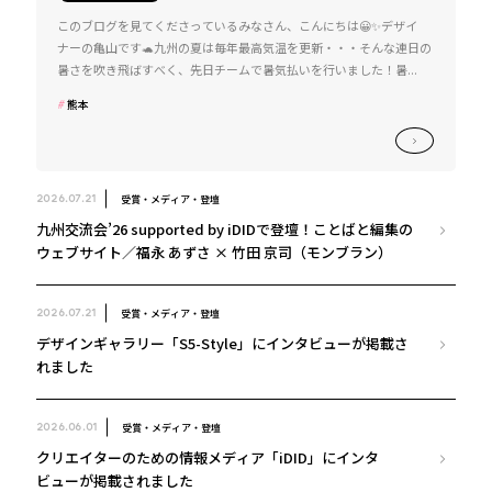
このブログを見てくださっているみなさん、こんにちは😀✨デザイ
ナーの亀山です🐢九州の夏は毎年最高気温を更新・・・そんな連日の
暑さを吹き飛ばすべく、先日チームで暑気払いを行いました！暑...
熊本
受賞・メディア・登壇
2026.07.21
九州交流会’26 supported by iDIDで登壇！ことばと編集の
ウェブサイト／福永 あずさ × 竹田 京司（モンブラン）
受賞・メディア・登壇
2026.07.21
デザインギャラリー「S5-Style」にインタビューが掲載さ
れました
受賞・メディア・登壇
2026.06.01
クリエイターのための情報メディア「iDID」にインタ
ビューが掲載されました