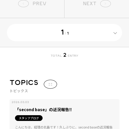
PREV
NEXT
1
/
1
2
TOTAL
ENTRY
TOPICS
トピックス
2026.03.03
「second base」の近況報告‼
スタッフブログ
こんにちは、経理の北島です！久しぶりに、second baseの近況報告