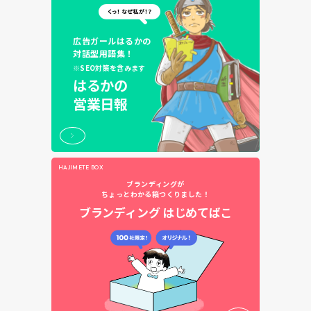
広告ガールはるかの
対話型用語集！
※SEO対策を含みます
はるかの
営業日報
HAJIMETE BOX
ブランディングが
ちょっとわかる箱つくりました！
ブランディング
はじめてばこ