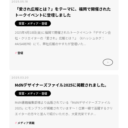
2025.05.18
「愛され広報とは？」をテーマに、福岡で開催された
トークイベントに登壇しました
受賞・メディア・登壇
2025年4月18日(金)に福岡で開催されたトークイベント『デザイン会
社・クリエイターの「愛され」広報とは？』（Xハッシュタグ：
#AISAREPR）にて、弊社広報のやすたが登壇いた...
登壇
2025.03.20
MdNデザイナーズファイル2025に掲載されました。
受賞・メディア・登壇
MdN書籍編集部様より出版されている「MdNデザイナーズファイル
2025」にモンブランが掲載されています～！👏第一線で活躍するクリ
エイターの方々と並んで紹介いただき、大変光栄です🎉...
メディア掲載