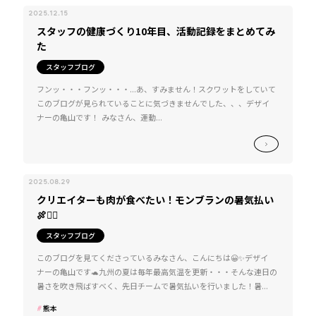
2025.12.15
スタッフの健康づくり10年目、活動記録をまとめてみ
た
スタッフブログ
フンッ・・・フンッ・・・...あ、すみません！スクワットをしていて
このブログが見られていることに気づきませんでした、、、デザイ
ナーの亀山です！ みなさん、運動...
2025.08.29
クリエイターも肉が食べたい！モンブランの暑気払い
🍖❤️‍🔥
スタッフブログ
このブログを見てくださっているみなさん、こんにちは😀✨デザイ
ナーの亀山です🐢九州の夏は毎年最高気温を更新・・・そんな連日の
暑さを吹き飛ばすべく、先日チームで暑気払いを行いました！暑...
熊本