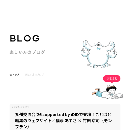
B
L
O
G
楽
し
い
方
の
ブ
ロ
グ
トップ
楽しい方のブログ
2026.07.21
九州交流会’26 supported by iDIDで登壇！ことばと
編集のウェブサイト／福永 あずさ × 竹田 京司（モン
ブラン）