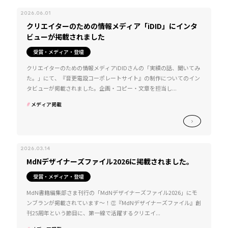
2026.06.01
クリエイターのための情報メディア「iDID」にインタ
ビューが掲載されました
受賞・メディア・登壇
クリエイターのための情報メディアiDIDさんの「実績の話、聞いてみ
た。」にて、『音更電設コーポレートサイト』の制作についてのイン
タビューが掲載されました。企画・コピー・文章を担当し...
メディア掲載
2026.03.14
MdNデザイナーズファイル2026に掲載されました。
受賞・メディア・登壇
MdN書籍編集部さま刊行の「MdNデザイナーズファイル2026」にモ
ンブランが掲載されています～！👏『MdNデザイナーズファイル』創
刊25周年という節目に、第一線で活躍するクリエイ...