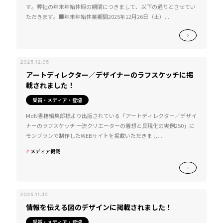
す。弊社の年末年始休暇の期間につきまして、以下の通りとさせてい
ただきます。■年末年始休業期間2025年12月26日（土）...
2025.12.05
アートディレクター／デザイナーのラフスケッチに掲
載されました！
受賞・メディア・登壇
MdN書籍編集部様より出版されている「アートディレクター／デザイ
ナーのラフスケッチ 一流クリエーターの着想と具現化の実例250」に
モンブランで制作したWEBサイトを掲載いただきまし...
メディア掲載
2025.11.30
情報を伝える図のデザインに掲載されました！
受賞・メディア・登壇