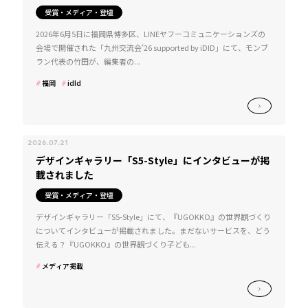
受賞・メディア・登壇
2026年6月5日に福岡県博多区、LINEヤフーコミュニケーションズの
会場で開催された「九州交流会’26 supported by iDID」にて、モンブ
ラン代表の竹田が、編集者の...
福岡
idId
2026.07.21
デザインギャラリー「S5-Style」にインタビューが掲
載されました
受賞・メディア・登壇
デザインギャラリー「S5-Style」にて、『UGOKKO』の世界観づくり
についてインタビューが掲載されました。まだないサービスを、どう
伝える？『UGOKKO』の世界観づくり子ども...
メディア掲載