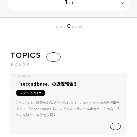
1
/
1
0
TOTAL
ENTRY
TOPICS
トピックス
2026.03.03
「second base」の近況報告‼
スタッフブログ
こんにちは、経理の北島です！久しぶりに、second baseの近況報告
です！ 「second base」は、こどもたちがふだん出会うことのない人
との交流や、自分を表現す...