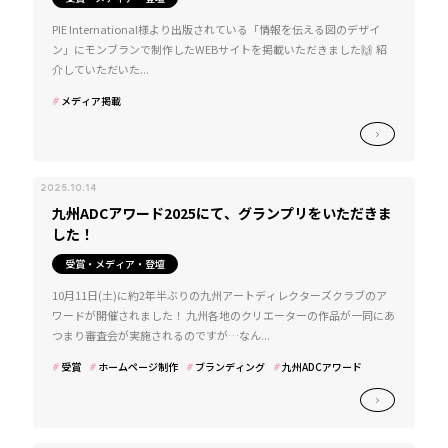
PIE International様より出版されている「情報を伝える図のデザイ
ン」にモンブランで制作したWEBサイトを掲載いただきました🙌 紹
介していただいた...
メディア掲載
2025.10.14
九州ADCアワード2025にて、グランプリをいただきま
した！
受賞・メディア・登壇
10月11日(土)に約2年半ぶりの九州アートディレクターズクラブのア
ワードが開催されました！ 九州各地のクリエーターの作品が一同にあ
つまり審査会が実施されるのですが…なん...
受賞
ホームページ制作
ブランディング
九州ADCアワード