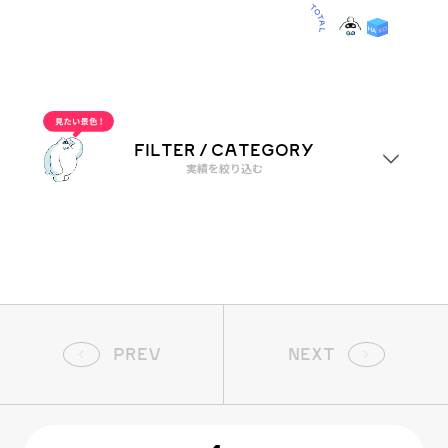
OUR WORKS
0
CATEGORY
OTHERS
経営理念策定
“OTHERS”実績一覧
FILTER / CATEGORY
実績を絞り込む
業種
すべて
メーカー・製造業
ジャンル
PREV
NEXT
すべて
漫画制作
キービジュアル制作
経営理念策定