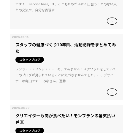
です！ 「second base」は、こどもたちがふだん出会うことのない人
との交流や、自分を表現す...
2025.12.15
スタッフの健康づくり10年目、活動記録をまとめてみ
た
スタッフブログ
フンッ・・・フンッ・・・...あ、すみません！スクワットをしていて
このブログが見られていることに気づきませんでした、、、デザイ
ナーの亀山です！ みなさん、運動...
2025.08.29
クリエイターも肉が食べたい！モンブランの暑気払い
🍖❤️‍🔥
スタッフブログ