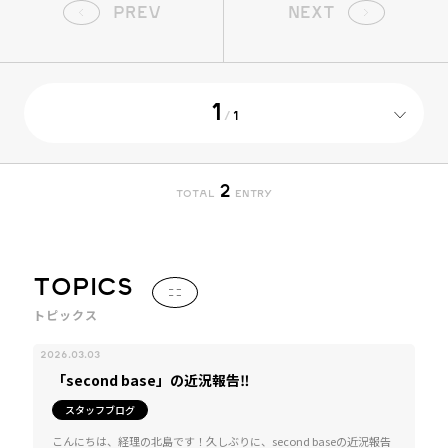
PREV
NEXT
1
/
1
2
TOTAL
ENTRY
TOPICS
トピックス
2026.03.03
「second base」の近況報告‼
スタッフブログ
こんにちは、経理の北島です！久しぶりに、second baseの近況報告