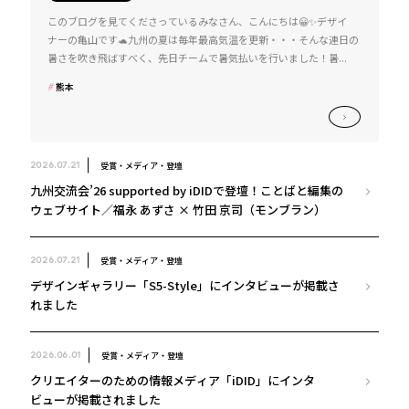
このブログを見てくださっているみなさん、こんにちは😀✨デザイ
ナーの亀山です🐢九州の夏は毎年最高気温を更新・・・そんな連日の
暑さを吹き飛ばすべく、先日チームで暑気払いを行いました！暑...
熊本
受賞・メディア・登壇
2026.07.21
九州交流会’26 supported by iDIDで登壇！ことばと編集の
ウェブサイト／福永 あずさ × 竹田 京司（モンブラン）
受賞・メディア・登壇
2026.07.21
デザインギャラリー「S5-Style」にインタビューが掲載さ
れました
受賞・メディア・登壇
2026.06.01
クリエイターのための情報メディア「iDID」にインタ
ビューが掲載されました