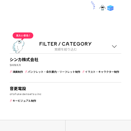
OUR WORKS
2
CATEGORY
OTHERS
メーカー・製造業
“OTHERS”実績一覧
FILTER / CATEGORY
実績を絞り込む
メーカー・製造業
シンカ株式会社
業種
SHINKA
漫画制作
パンフレット・会社案内・リーフレット制作
イラスト・キャラクター制作
すべて
メーカー・製造業
メーカー・製造業
音更電設
otofuke densetsu inc
ジャンル
キービジュアル制作
すべて
漫画制作
キービジュアル制作
経営理念策定