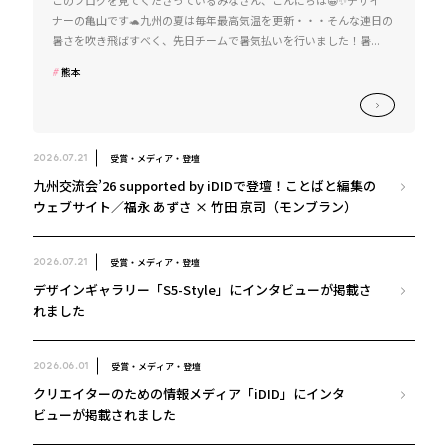
このブログを見てくださっているみなさん、こんにちは😀✨デザイ
ナーの亀山です🐢九州の夏は毎年最高気温を更新・・・そんな連日の
暑さを吹き飛ばすべく、先日チームで暑気払いを行いました！暑...
熊本
受賞・メディア・登壇
2026.07.21
九州交流会’26 supported by iDIDで登壇！ことばと編集の
ウェブサイト／福永 あずさ × 竹田 京司（モンブラン）
受賞・メディア・登壇
2026.07.21
デザインギャラリー「S5-Style」にインタビューが掲載さ
れました
受賞・メディア・登壇
2026.06.01
クリエイターのための情報メディア「iDID」にインタ
ビューが掲載されました