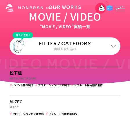
OUR WORKS
2
CATEGORY
MOVIE / VIDEO
リクルート採用動画制作
“MOVIE / VIDEO”実績一覧
FILTER / CATEGORY
実績を絞り込む
VIDEO MOVIE / V
建築・住宅・不動産
業種
松下組
すべて
学校・保育・教育
建築・住宅・不動産
MSTSUSHITAGUMI
イベント動画制作
プロモーションビデオ制作
リクルート採用動画制作
病院・クリニック・医療
メーカー・製造業
建築・住宅・不動産
ホテル・旅館・ゲストハウス
IT・WEBマガジン・制作会社
M-ZEC
M-ZEC
プロモーションビデオ制作
リクルート採用動画制作
ジャンル