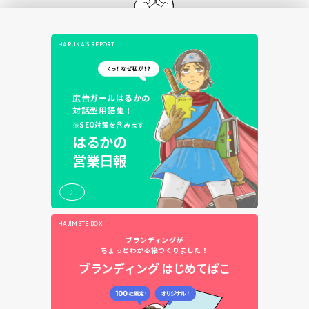
HARUKA’S REPORT
広告ガールはるかの
対話型用語集！
※SEO対策を含みます
はるかの
営業日報
HAJIMETE BOX
ブランディングが
ちょっとわかる箱つくりました！
ブランディング
はじめてばこ