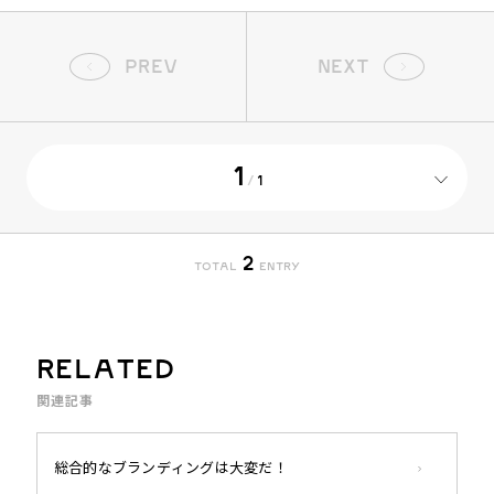
すべて
イベント動画制作
プロモーションビデオ制作
リクルート採用動画制作
WEB動画制作
SNS動画制作
PREV
NEXT
1
/
1
2
TOTAL
ENTRY
RELATED
関連記事
総合的なブランディングは大変だ！