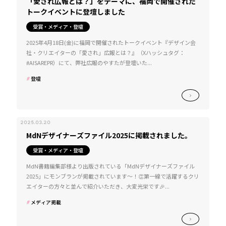
「愛され広報とは？」をテーマに、福岡で開催された
トークイベントに登壇しました
受賞・メディア・登壇
2025年4月18日(金)に福岡で開催されたトークイベント『デザイン会
社・クリエイターの「愛され」広報とは？』（Xハッシュタグ：
#AISAREPR）にて、弊社広報のやすたが登壇いた...
登壇
2025.03.20
MdNデザイナーズファイル2025に掲載されました。
受賞・メディア・登壇
MdN書籍編集部様より出版されている「MdNデザイナーズファイル
2025」にモンブランが掲載されています～！👏第一線で活躍するクリ
エイターの方々と並んで紹介いただき、大変光栄です🎉...
メディア掲載