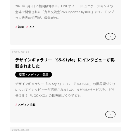
2026年6月5日に福岡県博多区、LINEヤフーコミュニケーションズの
会場で開催された「九州交流会’26 supported by iDID」にて、モンブ
ラン代表の竹田が、編集者の...
福岡
idId
2026.07.21
デザインギャラリー「S5-Style」にインタビューが掲
載されました
受賞・メディア・登壇
デザインギャラリー「S5-Style」にて、『UGOKKO』の世界観づくり
についてインタビューが掲載されました。まだないサービスを、どう
伝える？『UGOKKO』の世界観づくり子ども...
メディア掲載
2026.06.01