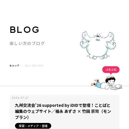
B
L
O
G
楽
し
い
方
の
ブ
ロ
グ
トップ
楽しい方のブログ
2026.07.21
九州交流会’26 supported by iDIDで登壇！ことばと
編集のウェブサイト／福永 あずさ × 竹田 京司（モン
ブラン）
受賞・メディア・登壇