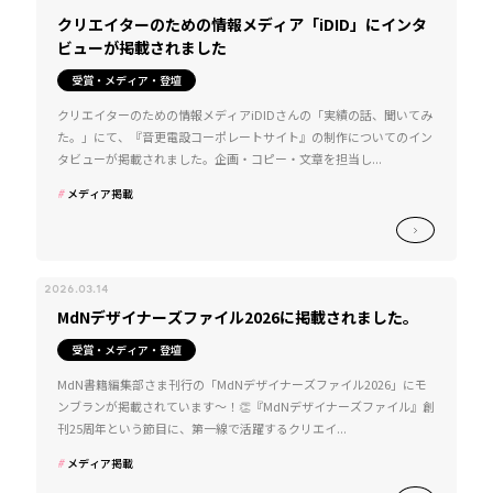
クリエイターのための情報メディア「iDID」にインタ
ビューが掲載されました
受賞・メディア・登壇
クリエイターのための情報メディアiDIDさんの「実績の話、聞いてみ
た。」にて、『音更電設コーポレートサイト』の制作についてのイン
タビューが掲載されました。企画・コピー・文章を担当し...
メディア掲載
2026.03.14
MdNデザイナーズファイル2026に掲載されました。
受賞・メディア・登壇
MdN書籍編集部さま刊行の「MdNデザイナーズファイル2026」にモ
ンブランが掲載されています～！👏『MdNデザイナーズファイル』創
刊25周年という節目に、第一線で活躍するクリエイ...
メディア掲載