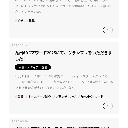
PIE International様より出版されている「情報を伝える図のデザイ
ン」にモンブランで制作したWEBサイトを掲載いただきました🙌 紹
介していただいた...
メディア掲載
2025.10.14
九州ADCアワード2025にて、グランプリをいただきま
した！
受賞・メディア・登壇
10月11日(土)に約2年半ぶりの九州アートディレクターズクラブのア
ワードが開催されました！ 九州各地のクリエーターの作品が一同にあ
つまり審査会が実施されるのですが…なん...
受賞
ホームページ制作
ブランディング
九州ADCアワード
2025.05.18