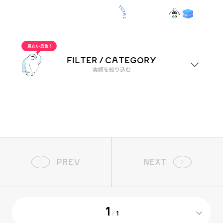
OUR WORKS
0
CATEGORY
“”実績一覧
農園・牧場
FILTER / CATEGORY
実績を絞り込む
業種
すべて
ジャンル
PREV
NEXT
すべて
1
/
1