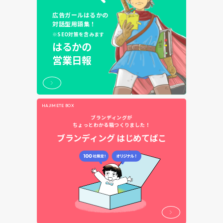
広告ガールはるかの
対話型用語集！
※SEO対策を含みます
はるかの
営業日報
HAJIMETE BOX
ブランディングが
ちょっとわかる箱つくりました！
ブランディング
はじめてばこ