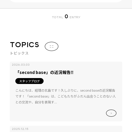
0
TOTAL
ENTRY
TOPICS
トピックス
2026.03.03
「second base」の近況報告‼
スタッフブログ
こんにちは、経理の北島です！久しぶりに、second baseの近況報告
です！ 「second base」は、こどもたちがふだん出会うことのない人
との交流や、自分を表現す...
2025.12.15