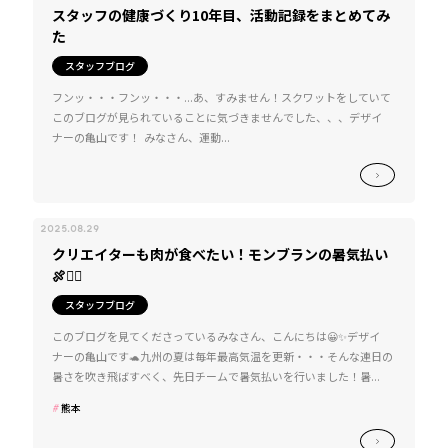
スタッフの健康づくり10年目、活動記録をまとめてみ
た
スタッフブログ
フンッ・・・フンッ・・・...あ、すみません！スクワットをしていて
このブログが見られていることに気づきませんでした、、、デザイ
ナーの亀山です！ みなさん、運動...
2025.08.29
クリエイターも肉が食べたい！モンブランの暑気払い
🍖❤️‍🔥
スタッフブログ
このブログを見てくださっているみなさん、こんにちは😀✨デザイ
ナーの亀山です🐢九州の夏は毎年最高気温を更新・・・そんな連日の
暑さを吹き飛ばすべく、先日チームで暑気払いを行いました！暑...
熊本