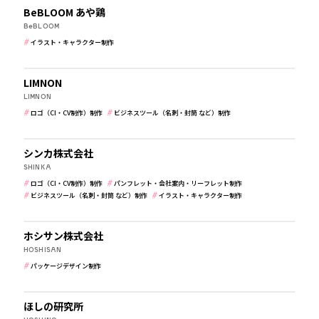
BeBLOOM あや鶏
BeBLOOM
イラスト・キャラクター制作
ジャンル
美容・健康・化粧品
すべて
ぬいぐるみ・パペット制作
企画
LIMNON
ロゴ（CI・CV制作）制作
LIMNON
ロゴ（CI・CV制作）制作
ビジネスツール（名刺・封筒 など）制作
パンフレット・会社案内・リーフレット制作
建築・住宅・不動産
フライヤー・チラシ・DM制作
パッケージデザイン制作
シンカ株式会社
ビジネスツール（名刺・封筒 など）制作
SHINKA
ノベルティグッズ企画・制作
看板・サインデザイン制作
ロゴ（CI・CV制作）制作
パンフレット・会社案内・リーフレット制作
ビジネスツール（名刺・封筒 など）制作
イラスト・キャラクター制作
空間デザイン・ラッピング制作
食品・飲食
イラスト・キャラクター制作
その他
ホシサン株式会社
HOSHISAN
パッケージデザイン制作
その他
ほしの研究所