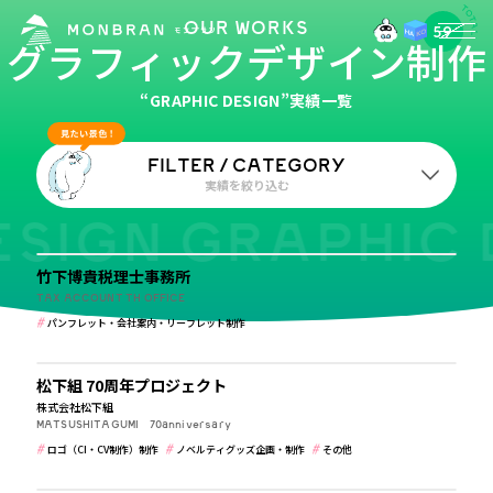
OUR WORKS
59
グラフィックデザイン制作
“GRAPHIC DESIGN”実績一覧
FILTER / CATEGORY
実績を絞り込む
SIGN GRAPHIC 
税理士・法律事務所
業種
竹下博貴税理士事務所
すべて
学校・保育・教育
建築・住宅・不動産
TAX ACCOUNT TH OFFICE
パンフレット・会社案内・リーフレット制作
病院・クリニック・医療
介護・福祉
食品・飲食
建築・住宅・不動産
メーカー・製造業
ホテル・旅館・ゲストハウス
松下組 70周年プロジェクト
株式会社松下組
公共・行政・団体
農園・牧場
美容・健康・化粧品
MATSUSHITAGUMI 70anniversary
税理士・法律事務所
IT・WEBマガジン・制作会社
ロゴ（CI・CV制作）制作
ノベルティグッズ企画・制作
その他
食品・飲食
その他