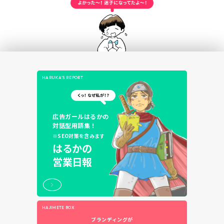
HARUKA’S REPORT
広告ガールはるかの
対話型用語集！
※SEO対策を含みます
はるかの
営業日報
HAJIMETE BOX
ブランディングが