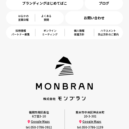
ブランディングはじめてばこ
ブログ
はるかの
よくある
お問い合わせ
営業日報
質問
採用情報
オンライン
個人情報
ハラスメント
パートナー募集
ミーティング
保護方針
防止方針のご案内
福岡市南区長住
熊本市中央区神水本町
6丁目3-10
20-3-301
Google Maps
Google Maps
tel.
050-3786-3912
tel.
050-3786-1239