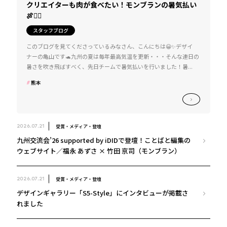
クリエイターも肉が食べたい！モンブランの暑気払い
🍖❤️‍🔥
スタッフブログ
このブログを見てくださっているみなさん、こんにちは😀✨デザイ
ナーの亀山です🐢九州の夏は毎年最高気温を更新・・・そんな連日の
暑さを吹き飛ばすべく、先日チームで暑気払いを行いました！暑...
熊本
受賞・メディア・登壇
2026.07.21
九州交流会’26 supported by iDIDで登壇！ことばと編集の
ウェブサイト／福永 あずさ × 竹田 京司（モンブラン）
受賞・メディア・登壇
2026.07.21
デザインギャラリー「S5-Style」にインタビューが掲載さ
れました