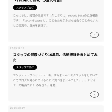
「second base」の近況報告‼
スタッフブログ
こんにちは、経理の北島です！久しぶりに、second baseの近況報告
です！ 「second base」は、こどもたちがふだん出会うことのない人
との交流や、自分を表現す...
2025.12.15
スタッフの健康づくり10年目、活動記録をまとめてみ
た
スタッフブログ
フンッ・・・フンッ・・・...あ、すみません！スクワットをしていて
このブログが見られていることに気づきませんでした、、、デザイ
ナーの亀山です！ みなさん、運動...
2025.08.29