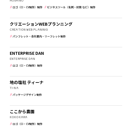
HOSHINO
ロゴ（CI・CV制作）制作
ビジネスツール（名刺・封筒 など）制作
食品・飲食
クリエーションWEBプランニング
CREATION WEB PLANINIG
パンフレット・会社案内・リーフレット制作
介護・福祉
ENTERPRISE DAN
ENTERPRISE DAN
ロゴ（CI・CV制作）制作
美容・健康・化粧品
地の塩社 ティーナ
TI-NA
パッケージデザイン制作
農園・牧場
ここから農園
KOKOKARA
ロゴ（CI・CV制作）制作