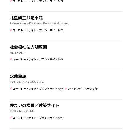
コーポレートサイト・ブランドサイト制作
公共・行政・団体
北里柴三郎記念館
Shibasaburo Kitazato Memorial Museum.
コーポレートサイト・ブランドサイト制作
介護・福祉
社会福祉法人明照園
MEISHOEN
コーポレートサイト・ブランドサイト制作
メーカー・製造業
双葉金属
FUTABAKINZOKU SITE
コーポレートサイト・ブランドサイト制作
LP・シングルページ制作
建築・住宅・不動産
住まいの松栄／建築サイト
SUMAINOSYOUEI
コーポレートサイト・ブランドサイト制作
病院・クリニック・医療