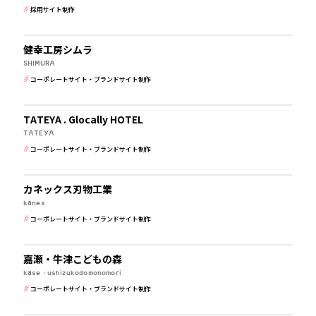
採用サイト制作
建築・住宅・不動産
健幸工房シムラ
SHIMURA
コーポレートサイト・ブランドサイト制作
ホテル・旅館・ゲストハウス
TATEYA . Glocally HOTEL
TATEYA
コーポレートサイト・ブランドサイト制作
メーカー・製造業
カネックス刃物工業
kanex
コーポレートサイト・ブランドサイト制作
学校・保育・教育
嘉瀬・牛津こどもの森
kase・ushizukodomonomori
コーポレートサイト・ブランドサイト制作
建築・住宅・不動産