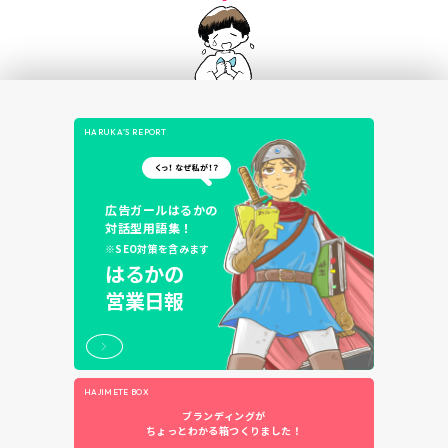
HARUKA’S REPORT
広告ガールはるかの
対話型用語集！
※SEO対策を含みます
はるかの
営業日報
HAJIMETE BOX
ブランディングが
ちょっとわかる箱つくりました！