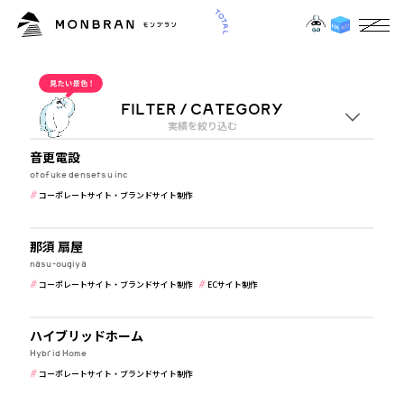
OUR WORKS
107
“”実績一覧
FILTER / CATEGORY
実績を絞り込む
メーカー・製造業
音更電設
業種
otofuke densetsu inc
コーポレートサイト・ブランドサイト制作
すべて
食品・飲食
那須 扇屋
nasu-ougiya
ジャンル
コーポレートサイト・ブランドサイト制作
ECサイト制作
建築・住宅・不動産
すべて
ハイブリッドホーム
Hybrid Home
コーポレートサイト・ブランドサイト制作
IT・WEBマガジン・制作会社