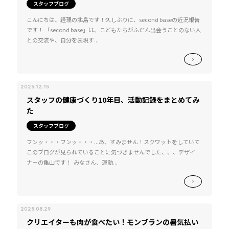
スタッフブログ
こんにちは、経理の北島です！久しぶりに、second baseの近況報告
です！ 「second base」は、こどもたちがふだん出会うことのない人
との交流や、自分を表現す...
2025.12.15
スタッフの健康づくり10年目、活動記録をまとめてみ
た
スタッフブログ
フンッ・・・フンッ・・・...あ、すみません！スクワットをしていて
このブログが見られていることに気づきませんでした、、、デザイ
ナーの亀山です！ みなさん、運動...
2025.08.29
クリエイターも肉が食べたい！モンブランの暑気払い