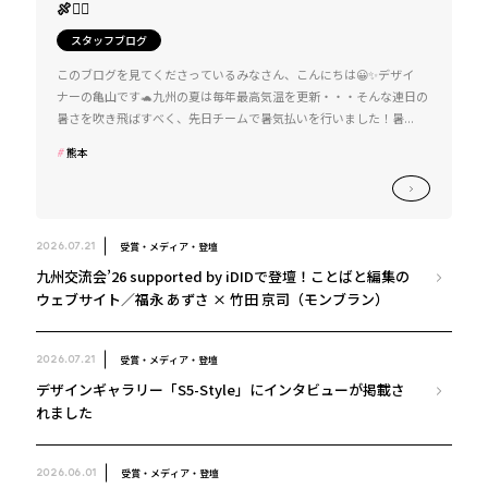
🍖❤️‍🔥
スタッフブログ
このブログを見てくださっているみなさん、こんにちは😀✨デザイ
ナーの亀山です🐢九州の夏は毎年最高気温を更新・・・そんな連日の
暑さを吹き飛ばすべく、先日チームで暑気払いを行いました！暑...
熊本
受賞・メディア・登壇
2026.07.21
九州交流会’26 supported by iDIDで登壇！ことばと編集の
ウェブサイト／福永 あずさ × 竹田 京司（モンブラン）
受賞・メディア・登壇
2026.07.21
デザインギャラリー「S5-Style」にインタビューが掲載さ
れました
受賞・メディア・登壇
2026.06.01